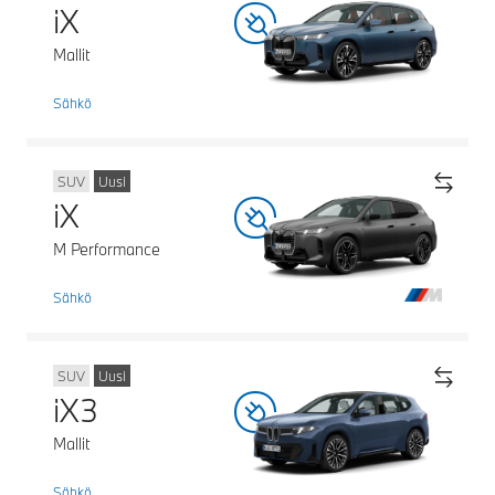
iX
Mallit
Sähkö
SUV
Uusi
iX
M Performance
Sähkö
SUV
Uusi
iX3
Mallit
Sähkö