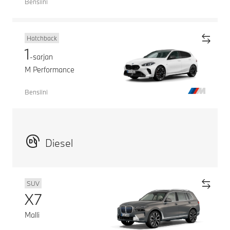
Bensiini
Hatchback
1
-sarjan
M Performance
Bensiini
Diesel
SUV
X7
Malli