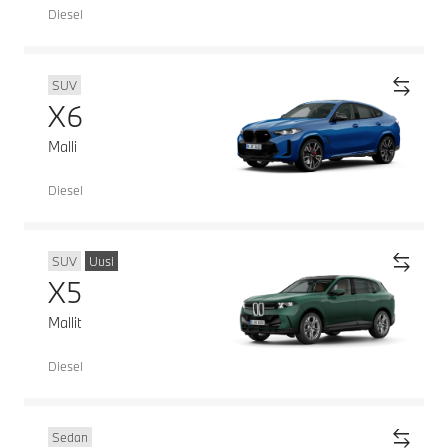
Diesel
SUV
X6
Malli
Diesel
SUV
Uusi
X5
Mallit
Diesel
Sedan