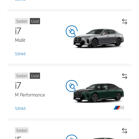
Sedan
Uusi
i7
Mallit
Sähkö
Sedan
Uusi
i7
M Performance
Sähkö
Sedan