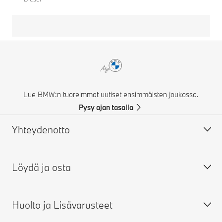
Lue BMW:n tuoreimmat uutiset ensimmäisten joukossa.
Pysy ajan tasalla
Yhteydenotto
Löydä ja osta
Ota yhteyttä
FAQ
Huolto ja Lisävarusteet
Takuut
Rakenna oma BMW