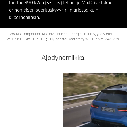
tuottaa 390 kW:n (530 hv) tehon, ja M xDrive takaa
erinomaisen suorituskyvyn niin arjessa kuin
kilparadallakin.
BMW M3 Competition M xDrive Touring: Energiankulutus, yhdistetty
WLTP, l/100 km: 10,7–10,5; CO₂-päästöt, yhdistetty WLTP, g/km: 242–239
Ajodynamiikka.