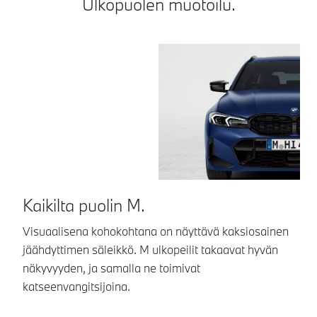
Ulkopuolen muotoilu.
Kaikilta puolin M.
Y
y
Visuaalisena kohokohtana on näyttävä kaksiosainen
jäähdyttimen säleikkö. M ulkopeilit takaavat hyvän
An
näkyvyyden, ja samalla ne toimivat
Li
katseenvangitsijoina.
de