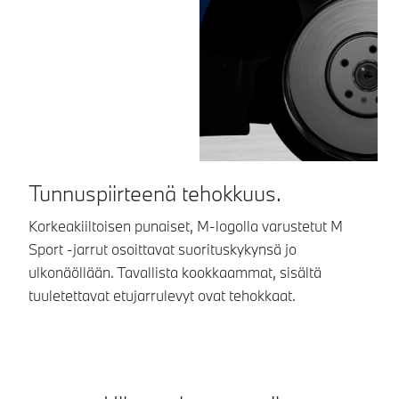
Tunnuspiirteenä tehokkuus.
T
Korkeakiiltoisen punaiset, M-logolla varustetut M
M 
Sport -jarrut osoittavat suorituskykynsä jo
‑v
ulkonäöllään. Tavallista kookkaammat, sisältä
ta
tuuletettavat etujarrulevyt ovat tehokkaat.