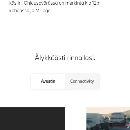
käsiin. Ohjauspyörässä on merkintä klo 12:n
ko
kohdassa ja M-logo.
nä
Älykkäästi rinnallasi.
Avustin
Connectivity