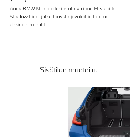
Anna BMW M -autollesi erottuva ilme M-valoilla
Ul
Shadow Line, jotka tuovat ajovaloihin tummat
-a
designelementit.
si
pe
Sisätilan muotoilu.