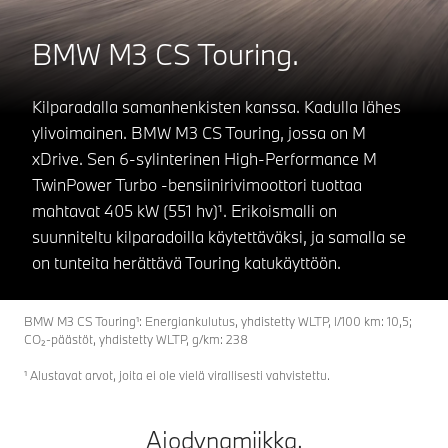
BMW M3 CS Touring.
Kilparadalla samanhenkisten kanssa. Kadulla lähes
ylivoimainen. BMW M3 CS Touring, jossa on M
xDrive. Sen 6-sylinterinen High-Performance M
TwinPower Turbo -bensiinirivimoottori tuottaa
mahtavat 405 kW (551 hv)¹. Erikoismalli on
suunniteltu kilparadoilla käytettäväksi, ja samalla se
on tunteita herättävä Touring katukäyttöön.
BMW M3 CS Touring¹: Energiankulutus, yhdistetty WLTP, l/100 km: 10,5;
CO₂-päästöt, yhdistetty WLTP, g/km: 238
¹ Alustavat arvot, joita ei ole vielä virallisesti vahvistettu.
Ajodynamiikka.