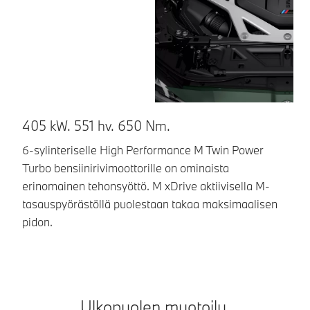
405 kW. 551 hv. 650 Nm.
E
p
6-sylinteriselle High Performance M Twin Power
Turbo bensiinirivimoottorille on ominaista
BM
erinomainen tehonsyöttö. M xDrive aktiivisella M-
pa
tasauspyörästöllä puolestaan takaa maksimaalisen
ta
pidon.
Ulkopuolen muotoilu.