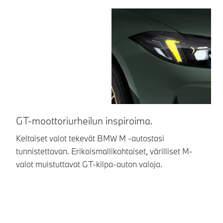
GT-moottoriurheilun inspiroima.
L
Keltaiset valot tekevät BMW M ‑autostasi
Hu
tunnistettavan. Erikoismallikohtaiset, värilliset M-
BM
valot muistuttavat GT-kilpa-auton valoja.
to
au