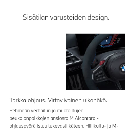
Sisätilan varusteiden design.
Tarkka ohjaus. Virtaviivainen ulkonäkö.
K
Pehmeän verhoilun ja muotoiltujen
Hi
peukalonpaikkojen ansiosta M Alcantara -
ke
ohjauspyörä istuu tukevasti käteen. Hiilikuitu- ja M-
ko