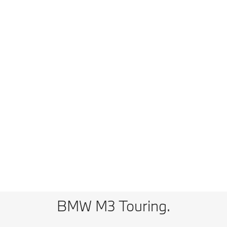
Touring
0–100 km/h¹
3,5 s
Vmax¹
300 km/h
Tekniset tiedot
Vertaa mallia
BMW M3 CS Touring¹: Energiankulutus, yhdistetty WLTP, l/100 km: 10,5;
CO₂-päästöt, yhdistetty WLTP, g/km: 238
¹ Alustavat arvot, joita ei ole vielä virallisesti vahvistettu.
BMW M3 Touring.