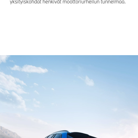
yksityiskohdat henkivät moottoriurheilun tunnelmaa.
va