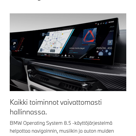
mukavuutta
ympäristöstä
kaikille matkoille.
monitoiminäyttöön.
Näin näet
suoraan, miten
paljon tilaa auton
siirtelylle vielä on.
Kaikki toiminnot vaivattomasti
S
hallinnassa.
a
BMW Operating System 8.5 -käyttöjärjestelmä
BM
helpottaa navigoinnin, musiikin ja auton muiden
kä