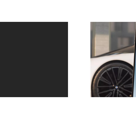
Huolto – juuri silloin kun sitä tarvitset.
Aina askeleen edellä. Olipa kyse määräaikaishuollosta
tai vaikkapa renkaiden kulumisesta: otamme sinuun
ajoissa yhteyttä. My BMW -sovelluksessa näkyvän
ilmoituksen kautta varaat huollon suoraan. Näin voit
jatkaa matkaa rennoin mielin.