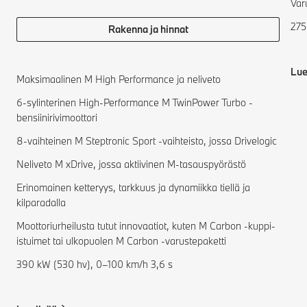
Var
275
Rakenna ja hinnat
Lue
Maksimaalinen M High Performance ja neliveto
6-sylinterinen High-Performance M TwinPower Turbo -
bensiinirivimoottori
8-vaihteinen M Steptronic Sport -vaihteisto, jossa Drivelogic
Neliveto M xDrive, jossa aktiivinen M-tasauspyörästö
Erinomainen ketteryys, tarkkuus ja dynamiikka tiellä ja
kilparadalla
Moottoriurheilusta tutut innovaatiot, kuten M Carbon -kuppi-
istuimet tai ulkopuolen M Carbon -varustepaketti
390 kW (530 hv), 0–100 km/h 3,6 s