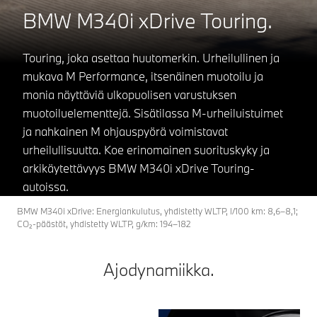
BMW M340i xDrive Touring.
Touring, joka asettaa huutomerkin. Urheilullinen ja
mukava M Performance, itsenäinen muotoilu ja
monia näyttäviä ulkopuolisen varustuksen
muotoiluelementtejä. Sisätilassa M-urheiluistuimet
ja nahkainen M ohjauspyörä voimistavat
urheilullisuutta. Koe erinomainen suorituskyky ja
arkikäytettävyys BMW M340i xDrive Touring-
autoissa.
BMW M340i xDrive: Energiankulutus, yhdistetty WLTP, l/100 km: 8,6–8,1;
CO₂-päästöt, yhdistetty WLTP, g/km: 194–182
Ajodynamiikka.