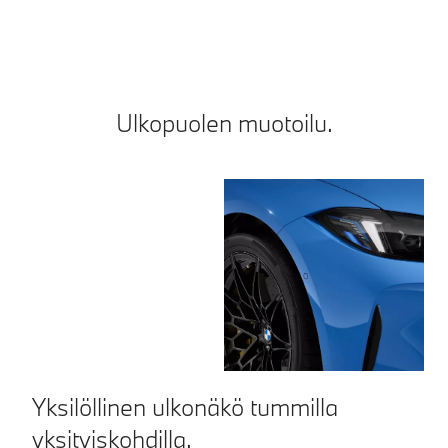
Ulkopuolen muotoilu.
Yksilöllinen ulkonäkö tummilla
M
yksityiskohdilla.
t