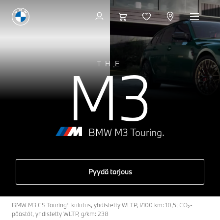
M3
THE
BMW M3 Touring.
Pyydä tarjous
BMW M3 CS Touring¹: kulutus, yhdistetty WLTP, l/100 km: 10,5; CO₂-
päästöt, yhdistetty WLTP, g/km: 238