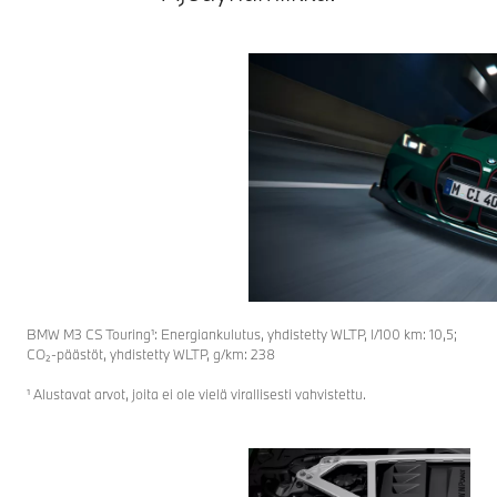
BMW M3 CS Touring¹: Energiankulutus, yhdistetty WLTP, l/100 km: 10,5;
CO₂-päästöt, yhdistetty WLTP, g/km: 238
¹ Alustavat arvot, joita ei ole vielä virallisesti vahvistettu.