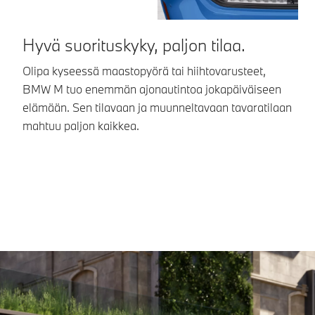
Hyvä suorituskyky, paljon tilaa.
V
s
Olipa kyseessä maastopyörä tai hiihtovarusteet,
BMW M tuo enemmän ajonautintoa jokapäiväiseen
Ke
elämään. Sen tilavaan ja muunneltavaan tavaratilaan
BM
mahtuu paljon kaikkea.
ma
is