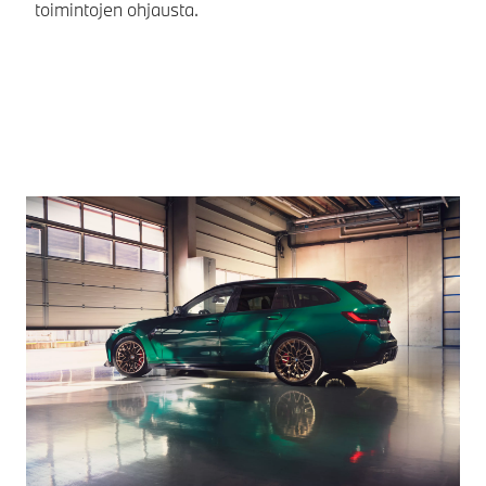
toimintojen ohjausta.
en
si