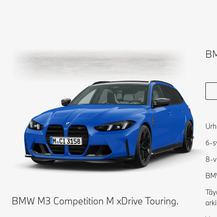
BM
Urh
6-s
8-v
BMW
Täy
BMW M3 Competition M xDrive Touring.
ark