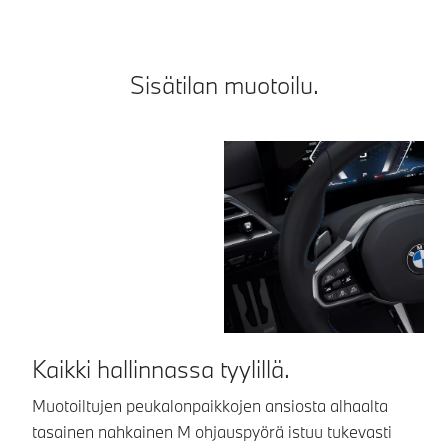
Sisätilan muotoilu.
Kaikki hallinnassa tyylillä.
K
Muotoiltujen peukalonpaikkojen ansiosta alhaalta
M
tasainen nahkainen M ohjauspyörä istuu tukevasti
mi