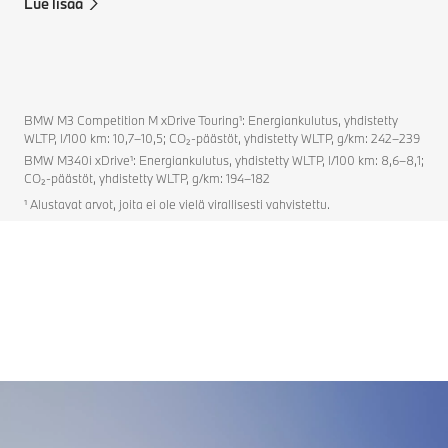
Lue lisää
BMW M3 Competition M xDrive Touring¹: Energiankulutus, yhdistetty
WLTP, l/100 km: 10,7–10,5; CO₂-päästöt, yhdistetty WLTP, g/km: 242–239
BMW M340i xDrive¹: Energiankulutus, yhdistetty WLTP, l/100 km: 8,6–8,1;
CO₂-päästöt, yhdistetty WLTP, g/km: 194–182
¹ Alustavat arvot, joita ei ole vielä virallisesti vahvistettu.