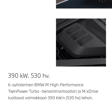
390 kW. 530 hv.
E
6-sylinterinen BMW M High-Performance
8-
TwinPower Turbo -bensiinirivimoottori ja M xDrive
Dr
tuottavat voimakkaan 390 kW:n (530 hv) tehon.
au
va
m