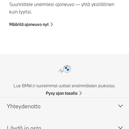
Lö
Suunnittele unelmiesi ajoneuvo — yhtä yksilöllinen
yk
kuin tyylisi.
Et
Määritä ajoneuvo nyt
Lue BMW:n tuoreimmat uutiset ensimmäisten joukossa.
Pysy ajan tasalla
Yhteydenotto
Löydä ja osta
Ota yhteyttä