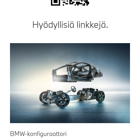
Hyödyllisiä linkkejä.
K
BMW-konfiguraattori