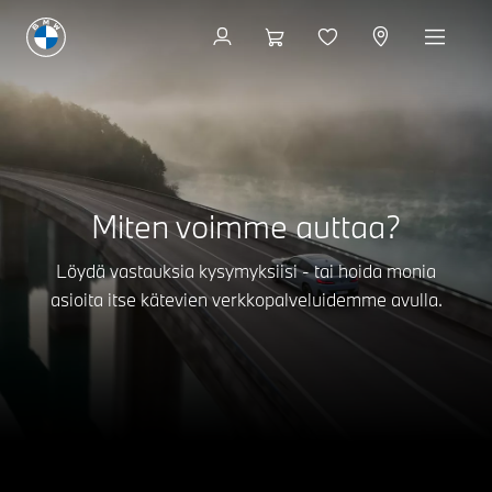
Miten voimme auttaa?
Löydä vastauksia kysymyksiisi - tai hoida monia
asioita itse kätevien verkkopalveluidemme avulla.