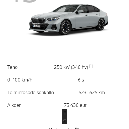
[1]
Teho
250 kW (340 hv)
0–100 km/h
6 s
Toimintasäde sähköllä
523–625 km
Alkaen
75 430 eur
T
e
k