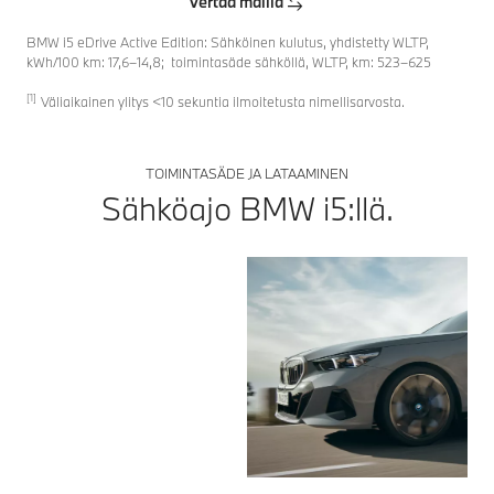
Vertaa mallia
n
i
BMW i5 eDrive Active Edition: Sähköinen kulutus, yhdistetty WLTP,
s
kWh/100 km: 17,6–14,8; toimintasäde sähköllä, WLTP, km: 523–625
e
[1]
Väliaikainen ylitys <10 sekuntia ilmoitetusta nimellisarvosta.
t
ti
e
TOIMINTASÄDE JA LATAAMINEN
d
Sähköajo BMW i5:llä.
o
t