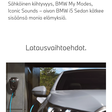
Sähköinen kiihtyvyys, BMW My Modes,
H
Iconic Sounds – aivan BMW i5 Sedan kätkee
C
sisäänsä monia elämyksiä.
Latausvaihtoehdot.