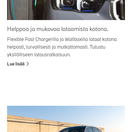
La
Helppoa ja mukavaa lataamista kotona.
ve
Flexible Fast Chargerilla ja Wallboxilla lataat kotona
helposti, turvallisesti ja mutkattomasti. Tutustu
BMW
yksilölliseen latausratkaisuun.
Eur
lat
Lue lisää
toi
Lue