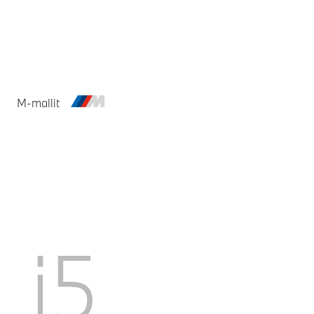
Plug-in Hybrid
Diesel
M-mallit
Täysin sähköinen
Plug-in Hybrid
i5