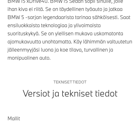
BMW i5 xDrive40. BMW i5 Sedan sopii sinulle, jolle
ihan kiva ei riitä. Se on täydellinen työauto ja jatkaa
BMW 5 -sarjan legendaarista tarinaa sähköisesti. Saat
ensiluokkaista teknologiaa ja ylivoimaista
suorituskykyä. Se on ylellisen mukava uskomatonta
ajomukavuutta unohtamatta. Käy lähimmän valtuutetun
jälleenmyyjäsi luona ja koe tilava, turvallinen ja
monipuolinen auto.
TEKNISET TIEDOT
Versiot ja tekniset tiedot
Mallit
Täysin sähköinen