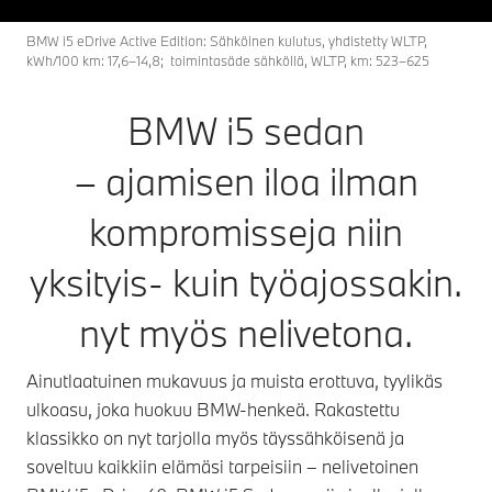
BMW i5 eDrive Active Edition: Sähköinen kulutus, yhdistetty WLTP,
kWh/100 km: 17,6–14,8; toimintasäde sähköllä, WLTP, km: 523–625
BMW i5 sedan
– ajamisen iloa ilman
kompromisseja niin
yksityis- kuin työajossakin.
nyt myös nelivetona.
Ainutlaatuinen mukavuus ja muista erottuva, tyylikäs
ulkoasu, joka huokuu BMW-henkeä. Rakastettu
klassikko on nyt tarjolla myös täyssähköisenä ja
soveltuu kaikkiin elämäsi tarpeisiin – nelivetoinen