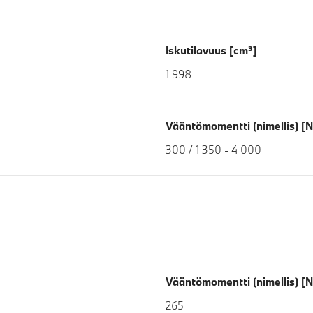
Iskutilavuus [cm³]
1 998
Vääntömomentti (nimellis) [
300 / 1 350 - 4 000
Vääntömomentti (nimellis) [
265