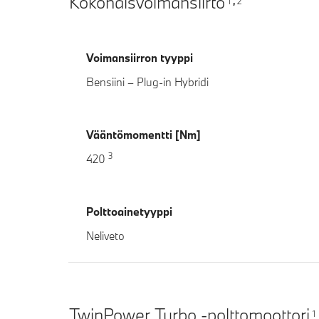
Kokonaisvoimansiirto
1
2
,
Voimansiirron tyyppi
Bensiini – Plug-in Hybridi
Vääntömomentti [Nm]
3
420
Polttoainetyyppi
Neliveto
TwinPower Turbo -polttomoottori
1