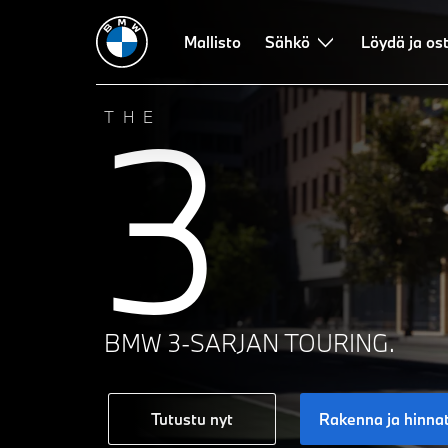
Mallisto
Sähkö
Löydä ja os
3
THE
BMW 3-SARJAN TOURING.
Tutustu nyt
Rakenna ja hinna