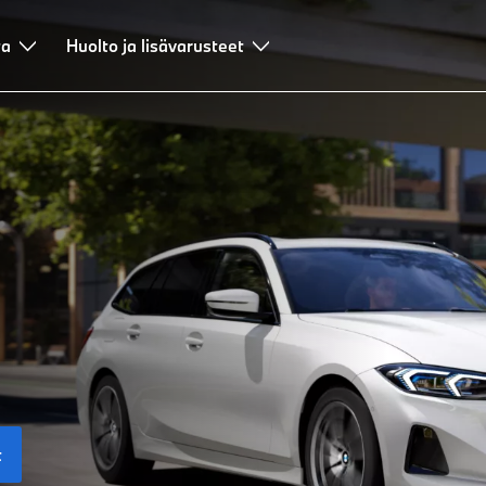
ta
Huolto ja lisävarusteet
t