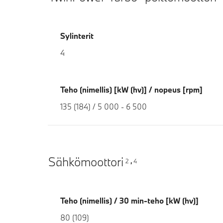
Sylinterit
4
Teho (nimellis) [kW (hv)] / nopeus [rpm]
135 (184) / 5 000 - 6 500
Sähkömoottori
2
4
,
Teho (nimellis) / 30 min-teho [kW (hv)]
80 (109)