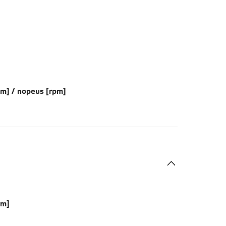
Nm] / nopeus [rpm]
Nm]