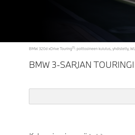
[1]
BMW 320d xDrive Touring
: polttoaineen kulutus, yhdistetty, W
BMW 3-SARJAN TOURINGI