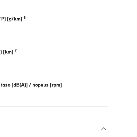
6
TP) [g/km]
7
P) [km]
taso [dB(A)] / nopeus [rpm]