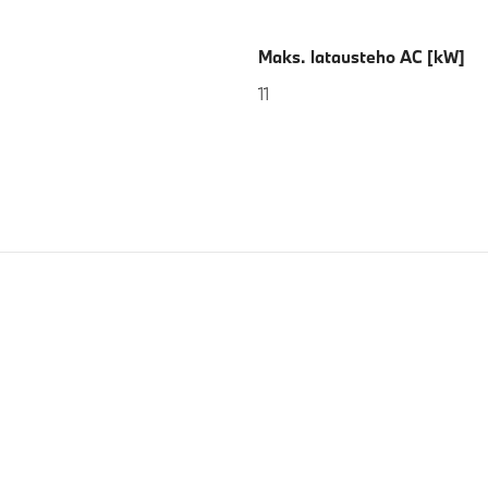
Maks. latausteho AC [kW]
11