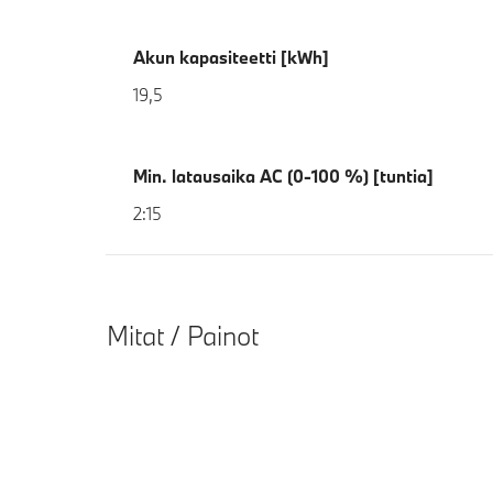
Akun kapasiteetti [kWh]
19,5
Min. latausaika AC (0-100 %) [tuntia]
2:15
Mitat / Painot