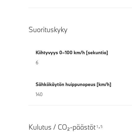
Suorituskyky
Kiihtyvyys 0–100 km/h [sekuntia]
6
Sähkökäytön huippunopeus [km/h]
140
Kulutus / CO₂-päästöt
1
5
,