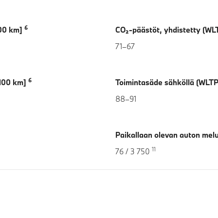
6
100 km]
CO₂-päästöt, yhdistetty (WL
71–67
6
/100 km]
Toimintasäde sähköllä (WLT
88–91
Paikallaan olevan auton melu
11
76 / 3 750