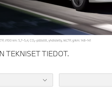
LTP, l/100 km: 5,7–5,4; CO₂-päästöt, yhdistetty, WLTP, g/km: 148–141
N TEKNISET TIEDOT.