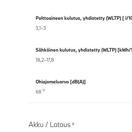
Polttoaineen kulutus, yhdistetty (WLTP) [ l/
3,1–3
Sähköinen kulutus, yhdistetty (WLTP) [kWh
18,2–17,8
Ohiajomeluarvo [dB(A)]
11
68
Akku / Lataus
8