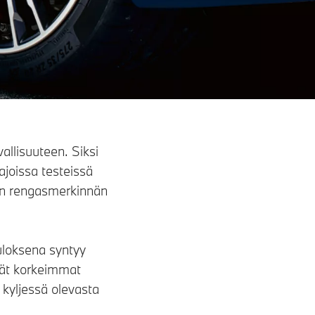
allisuuteen. Siksi
joissa testeissä
U:n rengasmerkinnän
uloksena syntyy
ävät korkeimmat
kyljessä olevasta