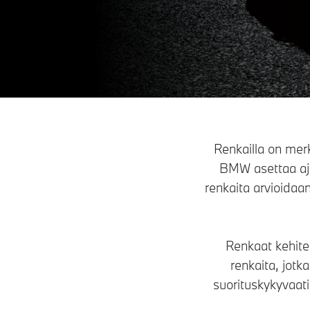
Renkailla on merk
BMW asettaa ajo
renkaita arvioidaa
Renkaat kehite
renkaita, jotk
suorituskykyvaat