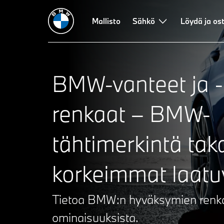
Mallisto
Sähkö
Löydä ja os
BMW-vanteet ja -
renkaat – BMW-
tähtimerkintä tak
korkeimmat
laatu
Tietoa BMW:n hyväksymien renk
ominaisuuksista.