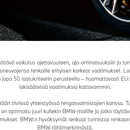
ittävä vaikutus ajettavuuteen, ajo-ominaisuuksiin ja turv
neuvojensa renkaille erityisen korkeat vaatimukset. Laa
n jopa 50 laatukriteerin perusteella – huomattavasti E
lakisääteisiä vaatimuksia kattavammin.
tään tiiviissä yhteistyössä rengasvalmistajien kanssa. T
a on optimoitu juuri kullekin BMW-mallille ja jotka täytt
imukset. BMW:n hyväksymät renkaat tunnistaa renkaan 
BMW-tähtimerkinnästä.