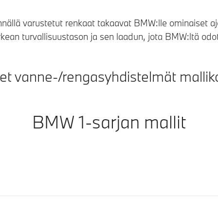
innällä varustetut renkaat takaavat BMW:lle ominaiset a
rkean turvallisuustason ja sen laadun, jota BMW:ltä odot
et vanne-/rengasyhdistelmät malliko
BMW 1-sarjan mallit