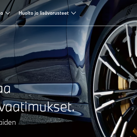
ta
Huolto ja lisävarusteet
aa
vaatimukset.
aiden