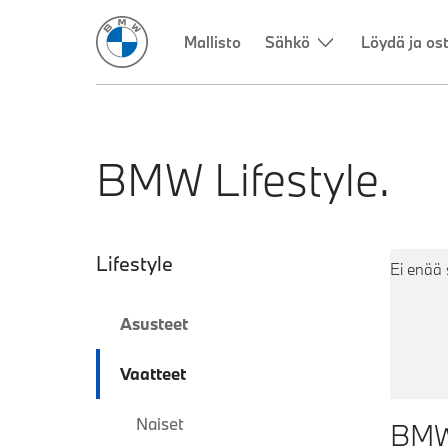
BMW Lifestyle.
Toissijainen navig
Lifestyle
Ei enää 
Asusteet
Vaatteet
Naiset
BMW 