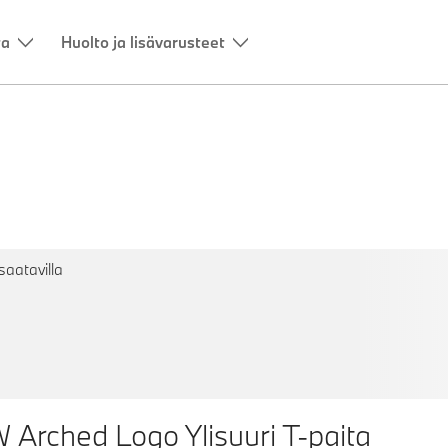
ointi
saatavilla
Arched Logo Ylisuuri T-paita