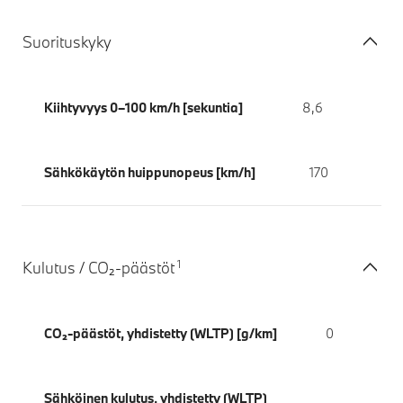
Suorituskyky
Kiihtyvyys 0–100 km/h [sekuntia]
8,6
Sähkökäytön huippunopeus [km/h]
170
1
Kulutus / CO₂-päästöt
CO₂-päästöt, yhdistetty (WLTP) [g/km]
0
Sähköinen kulutus, yhdistetty (WLTP)