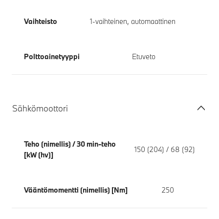
Vaihteisto
1-vaihteinen, automaattinen
Polttoainetyyppi
Etuveto
Sähkömoottori
Teho (nimellis) / 30 min-teho
150 (204) / 68 (92)
[kW (hv)]
Vääntömomentti (nimellis) [Nm]
250