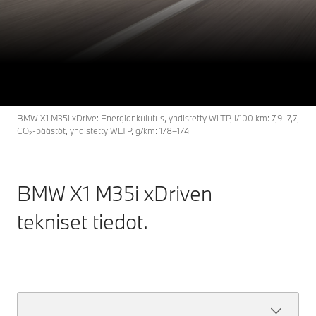
X1
THE
BMW X1 M35i xDrive.
Rakenna ja hinnat
Tutustu nyt
BMW X1 M35i xDrive: Energiankulutus, yhdistetty WLTP, l/100 km: 7,9–7,7;
CO₂-päästöt, yhdistetty WLTP, g/km: 178–174
BMW X1 M35i xDriven
tekniset tiedot.