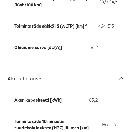
15,9–14,3
[kWh/100 km]
2
Toimintasäde sähköllä (WLTP) [km]
464–515
6
Ohiajomeluarvo [dB(A)]
66
3
Akku / Lataus
Akun kapasiteetti [kWh]
65,2
Toimintasäde 10 minuutin
136 - 161
suurteholatauksen (HPC) jälkeen [km]