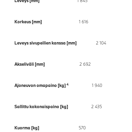
Leveys [mm]
1 845
Korkeus [mm]
1 616
Leveys sivupeilien kanssa [mm]
2 104
Akseliväli [mm]
2 692
4
Ajoneuvon omapaino [kg]
1 940
Sallittu kokonaispaino [kg]
2 435
Kuorma [kg]
570