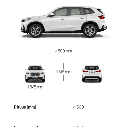
4 500 mm
1 616 mm
1 845 mm
Pituus [mm]
4 500