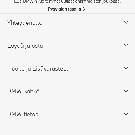
Lue BMW:n tuoreimmat uutiset ensimmäisten joukossa.
Pysy ajan tasalla
Yhteydenotto
Löydä ja osta
Ota yhteyttä
FAQ
Huolto ja Lisävarusteet
Takuut
Rakenna oma BMW
Tarjouspyyntö
Varastoautot
BMW Sähkö
Etsi jälleenmyyiä
Käytetyt BMW
Varaa huolto
Varaa koeajo
Alkuperäiset BMW-lisävarusteet
BMW Vakuutus
BMW-tietoa
BMW Financial Services
BMW ConnectedDrive
Sähköautot
Ajankohtaiset kampanjat
Terms & Conditions BMW ConnectedDrive
Kaikki BMW-sähköautosi lataamisesta