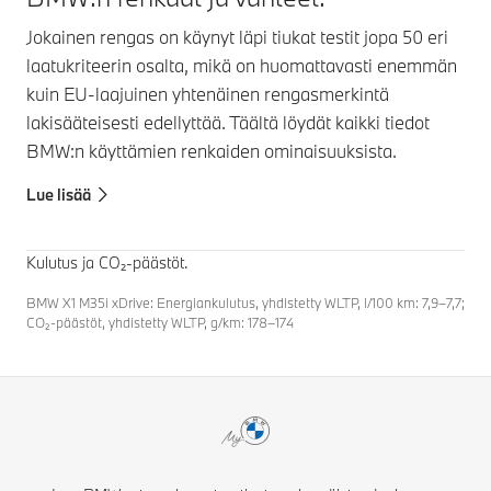
Jokainen rengas on käynyt läpi tiukat testit jopa 50 eri
laatukriteerin osalta, mikä on huomattavasti enemmän
kuin EU-laajuinen yhtenäinen rengasmerkintä
lakisääteisesti edellyttää. Täältä löydät kaikki tiedot
BMW:n käyttämien renkaiden ominaisuuksista.
Lue lisää
Kulutus ja CO₂-päästöt.
BMW X1 M35i xDrive: Energiankulutus, yhdistetty WLTP, l/100 km: 7,9–7,7;
CO₂-päästöt, yhdistetty WLTP, g/km: 178–174