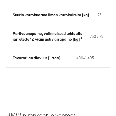
Suurin kattokuorma ilman kattokaiteita [kg]
75
Perävaunupaino, valinnaisesti tehtaalta
750 / 75
5
jarrutettu 12 %:iin asti / aisapaino [kg]
Tavaratilan tilavuus [litraa]
490–1 495
BMW:n renkaat ja vanteet.