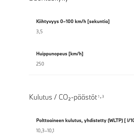
Kiihtyvyys 0–100 km/h [sekuntia]
3,5
Huippunopeus [km/h]
250
Kulutus / CO₂-päästöt
1
3
,
Polttoaineen kulutus, yhdistetty (WLTP) [ l/
10,3–10,1