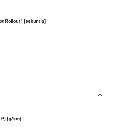
t Rollout" [sekuntia]
TP) [g/km]