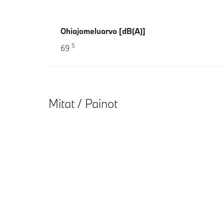
Ohiajomeluarvo [dB(A)]
5
69
Mitat / Painot