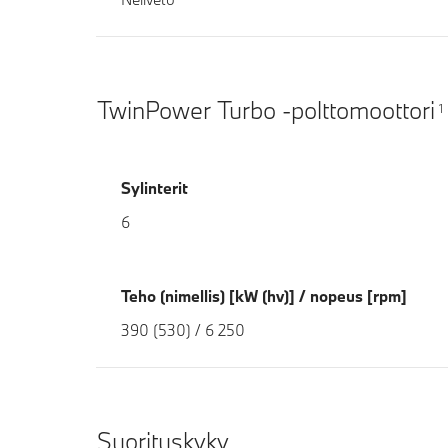
TwinPower Turbo -polttomoottori
1
Sylinterit
6
Teho (nimellis) [kW (hv)] / nopeus [rpm]
390 (530) / 6 250
Suorituskyky