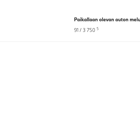
Paikallaan olevan auton melu
5
91 / 3 750