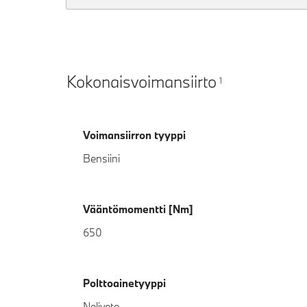
Kokonaisvoimansiirto
1
Voimansiirron tyyppi
Bensiini
Vääntömomentti [Nm]
650
Polttoainetyyppi
Neliveto