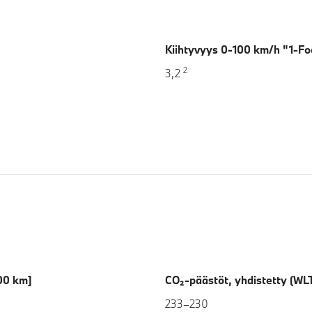
Kiihtyvyys 0-100 km/h "1-Foo
2
3,2
100 km]
CO₂-päästöt, yhdistetty (WL
233–230