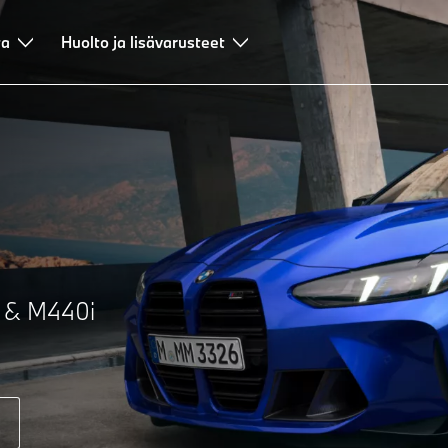
ta
Huolto ja lisävarusteet
& M440i