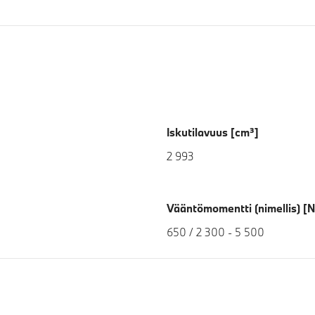
Iskutilavuus [cm³]
2 993
Vääntömomentti (nimellis) [
650 / 2 300 - 5 500