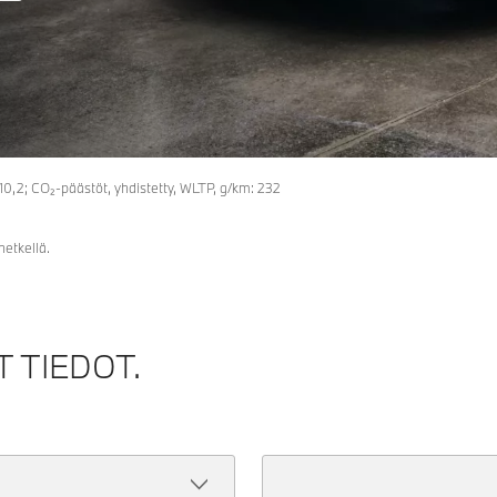
: 10,2; CO₂-päästöt, yhdistetty, WLTP, g/km: 232
hetkellä.
 TIEDOT.