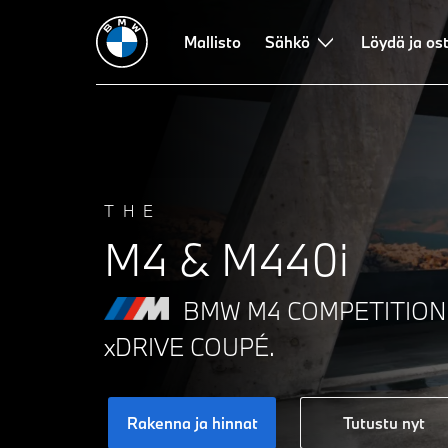
Mallisto
Sähkö
Löydä ja os
THE
M4 & M440i
BMW M4 COMPETITION 
xDRIVE COUPÉ.
Rakenna ja hinnat
Tutustu nyt