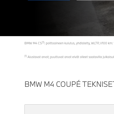
[1]
BMW M4 CS
: polttoaineen kulutus, yhdistetty, WLTP, l/100 km
[1]
Alustavat arvot; puuttuvat arvot eivät olleet saatavilla julkaisu
BMW M4 COUPÉ TEKNISET