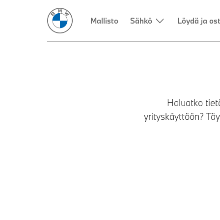
Mallisto
Sähkö
Löydä ja os
Haluatko tiet
yrityskäyttöön? Tä