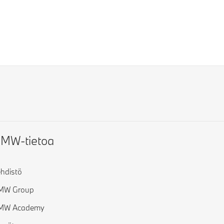
MW-tietoa
hdistö
MW Group
MW Academy