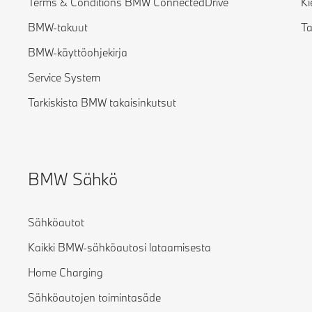
Terms & Conditions BMW ConnectedDrive
Ki
BMW-takuut
T
BMW-käyttöohjekirja
Service System
Tarkiskista BMW takaisinkutsut
BMW Sähkö
Sähköautot
Kaikki BMW-sähköautosi lataamisesta
Home Charging
Sähköautojen toimintasäde