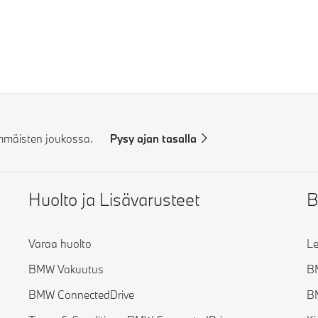
mmäisten joukossa.
Pysy ajan tasalla
Huolto ja Lisävarusteet
B
Varaa huolto
Le
BMW Vakuutus
B
BMW ConnectedDrive
B