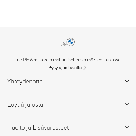
Lue BMW:n tuoreimmat uutiset ensimmäisten joukossa.
Pysy ajan tasalla
Yhteydenotto
Löydä ja osta
Ota yhteyttä
FAQ
Huolto ja Lisävarusteet
Takuut
Rakenna oma BMW