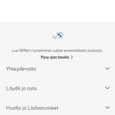
Lue BMW:n tuoreimmat uutiset ensimmäisten joukossa.
Pysy ajan tasalla
Yhteydenotto
Löydä ja osta
Ota yhteyttä
FAQ
Huolto ja Lisävarusteet
Takuut
Rakenna oma BMW